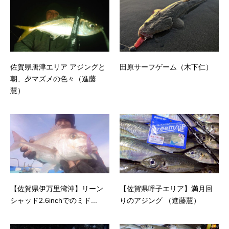
佐賀県唐津エリア アジングと
田原サーフゲーム（木下仁）
朝、夕マズメの色々（進藤
慧）
【佐賀県伊万里湾沖】リーン
【佐賀県呼子エリア】満月回
シャッド2.6inchでのミド...
りのアジング （進藤慧）