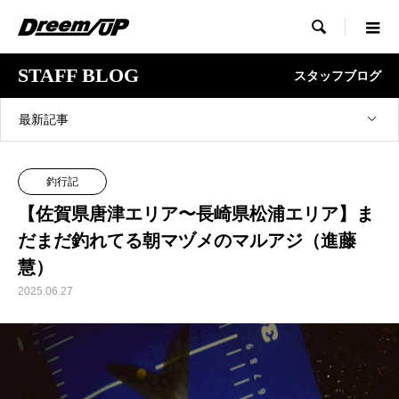

STAFF BLOG
スタッフブログ
最新記事
釣行記
【佐賀県唐津エリア〜長崎県松浦エリア】ま
だまだ釣れてる朝マヅメのマルアジ（進藤
慧）
2025.06.27