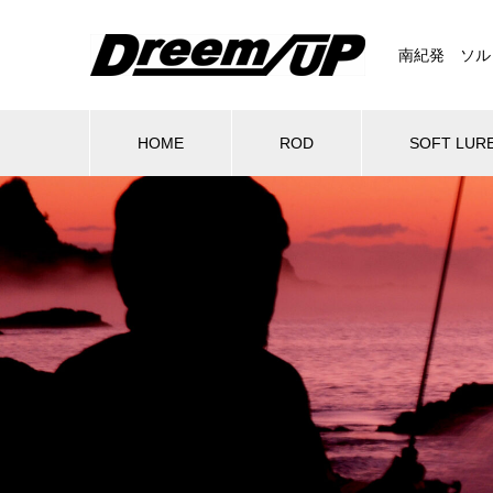
南紀発 ソル
HOME
ROD
SOFT LUR