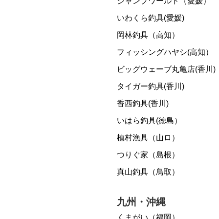
ジャンプワールド（愛媛）
いわくら釣具(愛媛)
岡林釣具（高知）
フィッシングハヤシ(高知）
ビッグウェーブ丸亀店(香川)
タイガー釣具(香川)
香西釣具(香川)
いはら釣具(徳島）
植村漁具（山ロ）
つりぐ家（島根）
真山釣具（鳥取）
九州・沖縄
くまがい（福岡）