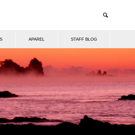

S
APAREL
STAFF BLOG