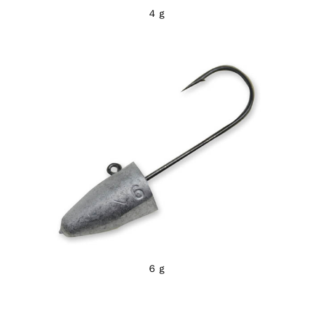
４ｇ
６ｇ