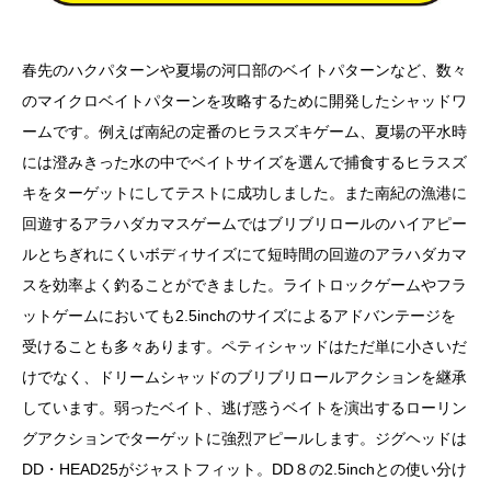
春先のハクパターンや夏場の河口部のベイトパターンなど、数々
のマイクロベイトパターンを攻略するために開発したシャッドワ
ームです。例えば南紀の定番のヒラスズキゲーム、夏場の平水時
には澄みきった水の中でベイトサイズを選んで捕食するヒラスズ
キをターゲットにしてテストに成功しました。また南紀の漁港に
回遊するアラハダカマスゲームではブリブリロールのハイアピー
ルとちぎれにくいボディサイズにて短時間の回遊のアラハダカマ
スを効率よく釣ることができました。ライトロックゲームやフラ
ットゲームにおいても2.5inchのサイズによるアドバンテージを
受けることも多々あります。ペティシャッドはただ単に小さいだ
けでなく、ドリームシャッドのブリブリロールアクションを継承
しています。弱ったベイト、逃げ惑うベイトを演出するローリン
グアクションでターゲットに強烈アピールします。ジグヘッドは
DD・HEAD25がジャストフィット。DD８の2.5inchとの使い分け