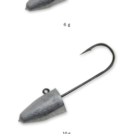
６ｇ
10ｇ