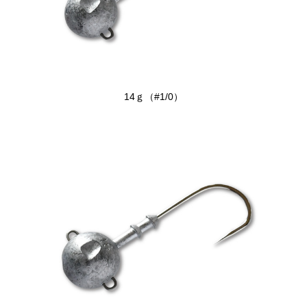
14ｇ（#1/0）