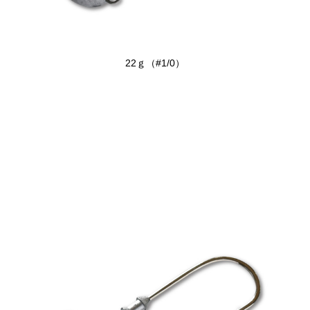
22ｇ（#1/0）