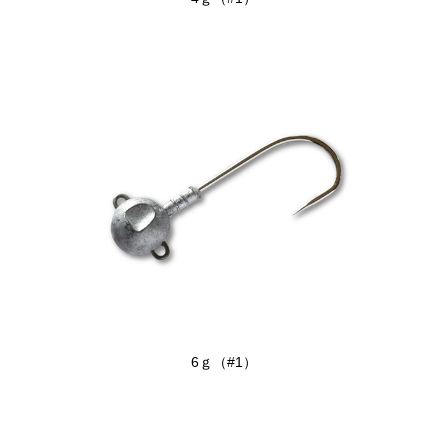
6ｇ（#1）