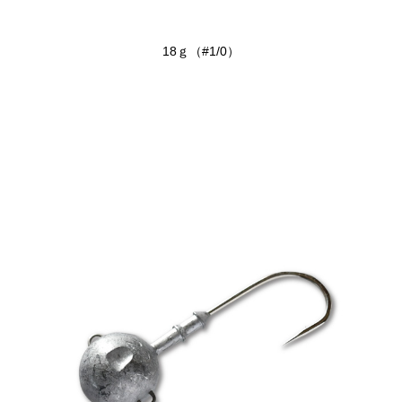
18ｇ（#1/0）