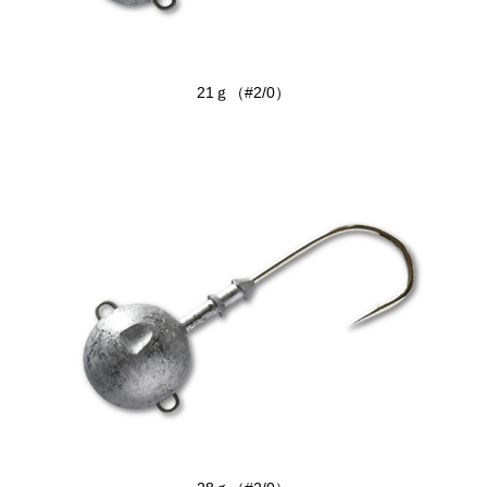
21ｇ（#2/0）