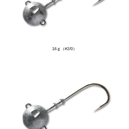
16ｇ（#2/0）