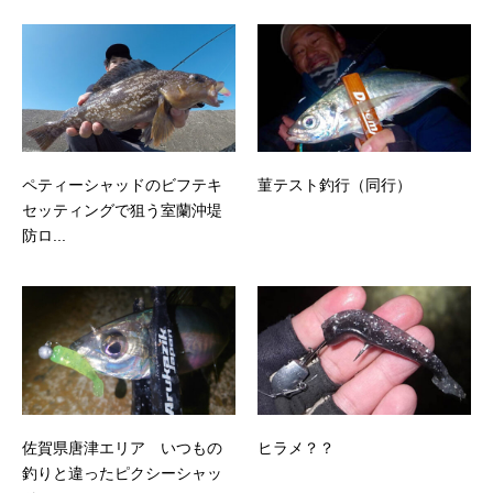
ペティーシャッドのビフテキ
菫テスト釣行（同行）
セッティングで狙う室蘭沖堤
防ロ...
佐賀県唐津エリア いつもの
ヒラメ？？
釣りと違ったピクシーシャッ