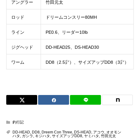
アングラー
竹田元太
ロッド
ドリームコンスリー80MH
ライン
PE0.6、リーダー10lb
ジグヘッド
DD-HEAD25、DS-HEAD30
ワーム
DD8（2.5㌅）、サイズアップDD8（3㌅）
釣行記
DD-HEAD
,
DD8
,
Dreem Con Three
,
DS-HEAD
,
アコウ
,
オオモン
ハタ
,
ガシラ
,
キジハタ
,
サイズアップDD8
,
ヤミハタ
,
竹田元太