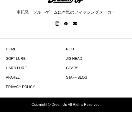
南紀発 ソルトゲームに本気のフィッシングメーカー
HOME
ROD
SOFT LURE
JIG HEAD
HARD LURE
GEARS
APAREL
STAFF BLOG
PRIVACY POLICY
Copyright © DreemUp All Rights Reserved.