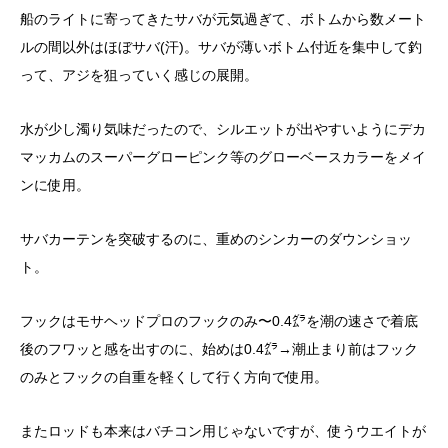
船のライトに寄ってきたサバが元気過ぎて、ボトムから数メート
ルの間以外はほぼサバ(汗)。サバが薄いボトム付近を集中して釣
って、アジを狙っていく感じの展開。
水が少し濁り気味だったので、シルエットが出やすいようにデカ
マッカムのスーパーグローピンク等のグローベースカラーをメイ
ンに使用。
サバカーテンを突破するのに、重めのシンカーのダウンショッ
ト。
フックはモサヘッドプロのフックのみ〜0.4㌘を潮の速さで着底
後のフワッと感を出すのに、始めは0.4㌘→潮止まり前はフック
のみとフックの自重を軽くして行く方向で使用。
またロッドも本来はバチコン用じゃないですが、使うウエイトが