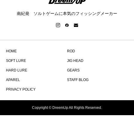
南紀発 ソルトゲームに本気のフィッシングメーカー
HOME
ROD
SOFT LURE
JIG HEAD
HARD LURE
GEARS
APAREL
STAFF BLOG
PRIVACY POLICY
Copyright © DreemUp All Rights Reserved.