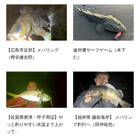
【広島市近郊】メバリング
遠州灘サーフゲーム（木下
（樫谷健史郎）
仁）
【佐賀県唐津・呼子周辺】や
【福井県 越前海岸】 メバリン
っと釣りやすい水温まで上が
グ釣行へ（田仲祐也）
って...