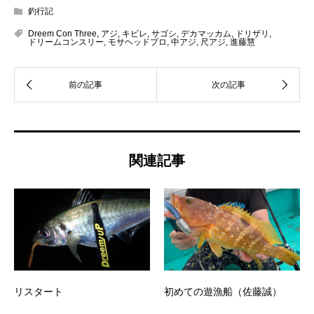
釣行記
Dreem Con Three
,
アジ
,
キビレ
,
サゴシ
,
デカマッカム
,
ドリザリ
,
ドリームコンスリー
,
モサヘッドプロ
,
中アジ
,
尺アジ
,
進藤慧
関連記事
リスタート
初めての遊漁船（佐藤誠）