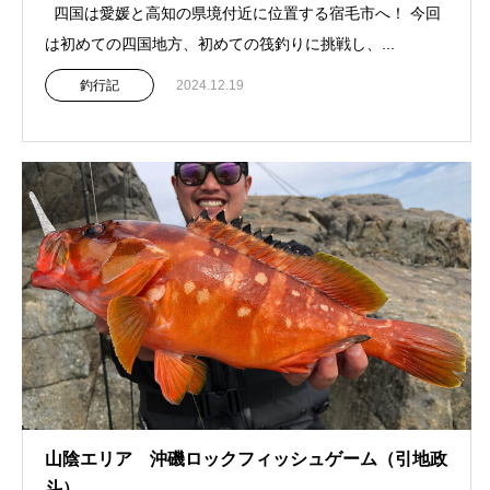
四国は愛媛と高知の県境付近に位置する宿毛市へ！ 今回
は初めての四国地方、初めての筏釣りに挑戦し、...
釣行記
2024.12.19
山陰エリア 沖磯ロックフィッシュゲーム（引地政
斗）