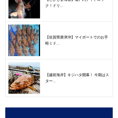
ク！ドリ...
【佐賀県唐津沖】マイボートでのお手
軽ミド...
【越前海岸】キジハタ開幕！ 今期はス
ター...