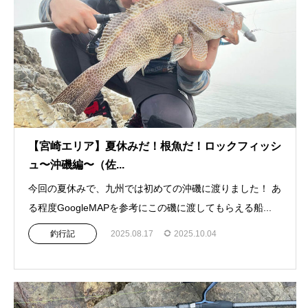
【宮崎エリア】夏休みだ！根魚だ！ロックフィッシ
ュ〜沖磯編〜（佐...
今回の夏休みで、九州では初めての沖磯に渡りました！ あ
る程度GoogleMAPを参考にこの磯に渡してもらえる船...
釣行記
2025.08.17
2025.10.04