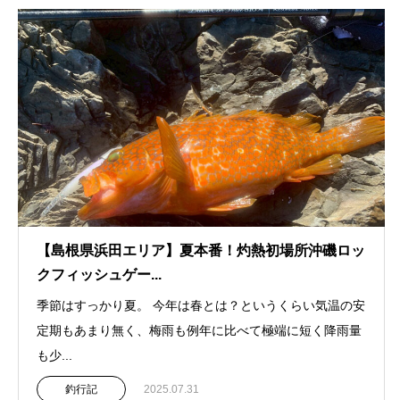
【島根県浜田エリア】夏本番！灼熱初場所沖磯ロッ
クフィッシュゲー...
季節はすっかり夏。 今年は春とは？というくらい気温の安
定期もあまり無く、梅雨も例年に比べて極端に短く降雨量
も少...
釣行記
2025.07.31