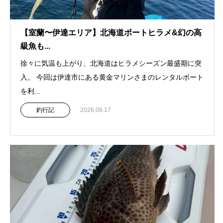
【室蘭〜伊達エリア】北海道ボートヒラメ&幻の高
級魚も...
徐々に気温も上がり、北海道はヒラメシーズン最盛期に突
入。 今回は伊達市にある黄金マリンさまのレンタルボート
を利...
釣行記
2026.06.17