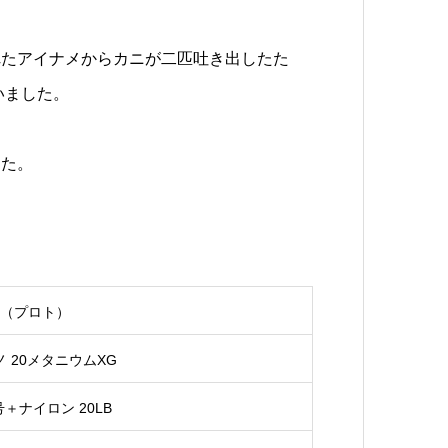
れたアイナメからカニが二匹吐き出したた
いました。
した。
B（プロト）
ノ 20メタニウムXG
号＋ナイロン 20LB