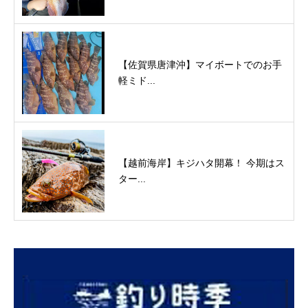
【佐賀県唐津沖】マイボートでのお手
軽ミド...
【越前海岸】キジハタ開幕！ 今期はス
ター...