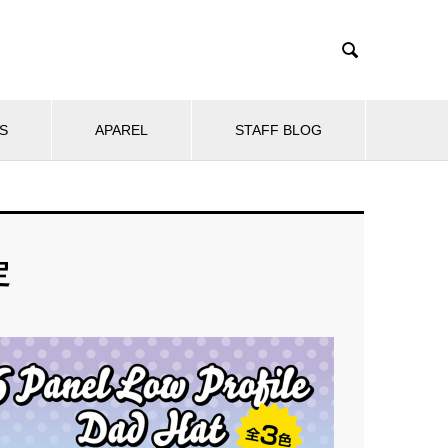

S
APAREL
STAFF BLOG
定