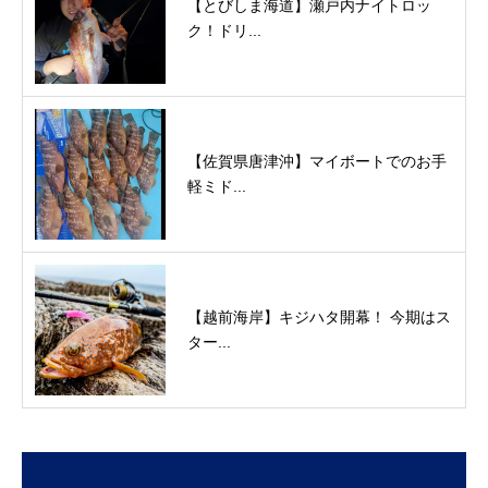
【とびしま海道】瀬戸内ナイトロッ
ク！ドリ...
【佐賀県唐津沖】マイボートでのお手
軽ミド...
【越前海岸】キジハタ開幕！ 今期はス
ター...