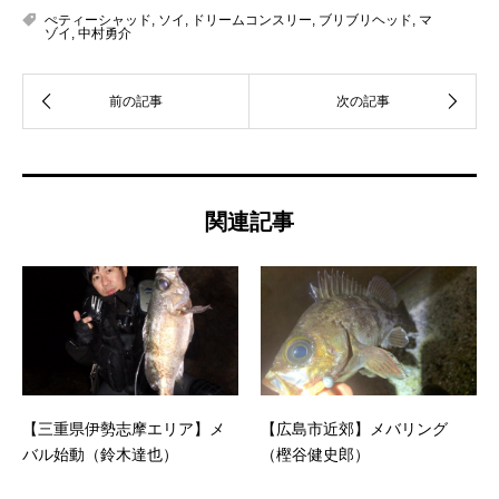
ぺティーシャッド
,
ソイ
,
ドリームコンスリー
,
ブリブリヘッド
,
マ
ゾイ
,
中村勇介
関連記事
【三重県伊勢志摩エリア】メ
【広島市近郊】メバリング
バル始動（鈴木達也）
（樫谷健史郎）