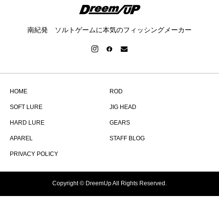
南紀発 ソルトゲームに本気のフィッシングメーカー
HOME
ROD
SOFT LURE
JIG HEAD
HARD LURE
GEARS
APAREL
STAFF BLOG
PRIVACY POLICY
Copyright © DreemUp All Rights Reserved.