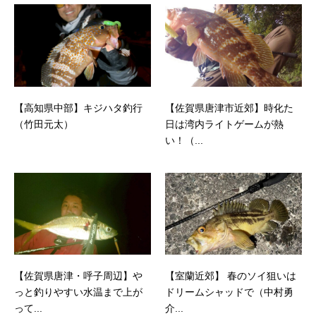
【高知県中部】キジハタ釣行
【佐賀県唐津市近郊】時化た
（竹田元太）
日は湾内ライトゲームが熱
い！（...
【佐賀県唐津・呼子周辺】や
【室蘭近郊】 春のソイ狙いは
っと釣りやすい水温まで上が
ドリームシャッドで（中村勇
って...
介...