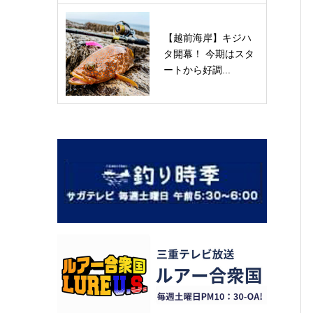
【越前海岸】キジハ
タ開幕！ 今期はスタ
ートから好調...